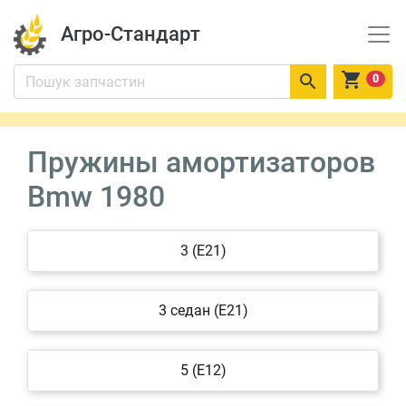
Агро-Стандарт


0
Пружины амортизаторов
Bmw 1980
3 (E21)
3 седан (E21)
5 (E12)