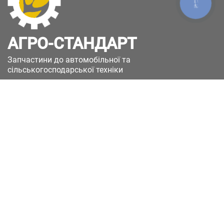
КНОПКА
ЗВ'ЯЗКУ
АГРО-СТАНДАРТ
Запчастини до автомобільної та
сільськогосподарської техніки
49051, Україна, м.Дніпро, вул. Дніпросталівська
(Вінокурова), 11
+380(67)885-90-50
+380(50)658-85-90
zakaz@a-st.com.ua
Час роботи магазину:
Пн - Пт.
з 8:00 до 17:00
Сб - Нд
Вихідний
Час роботи підтримки:
Пн - Пт:
з 8:00 до 17:00
Сб - Нд:
Вихідний