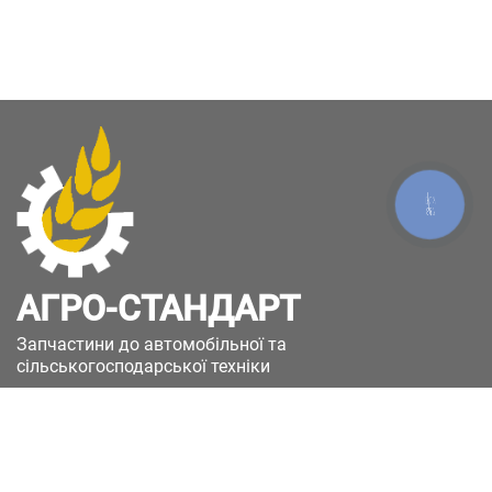
КНОПКА
ЗВ'ЯЗКУ
АГРО-СТАНДАРТ
Запчастини до автомобільної та
сільськогосподарської техніки
49051, Україна, м.Дніпро, вул. Дніпросталівська
(Вінокурова), 11
+380(67)885-90-50
+380(50)658-85-90