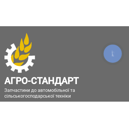
КНОПКА
ЗВ'ЯЗКУ
АГРО-СТАНДАРТ
Запчастини до автомобільної та
сільськогосподарської техніки
49051, Україна, м.Дніпро, вул. Дніпросталівська
(Вінокурова), 11
+380(67)885-90-50
+380(50)658-85-90