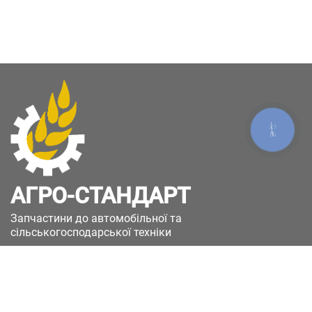
КНОПКА
ЗВ'ЯЗКУ
АГРО-СТАНДАРТ
Запчастини до автомобільної та
сільськогосподарської техніки
49051, Україна, м.Дніпро, вул. Дніпросталівська
(Вінокурова), 11
+380(67)885-90-50
+380(50)658-85-90