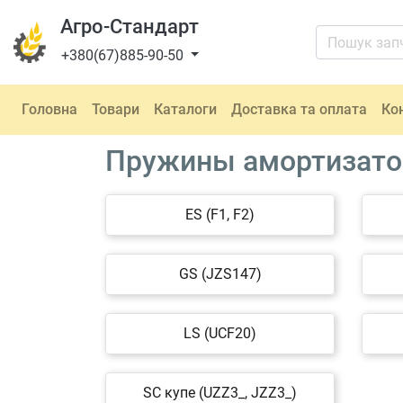
Агро-Стандарт
+380(67)885-90-50
Головна
Товари
Каталоги
Доставка та оплата
Ко
Пружины амортизатор
ES (F1, F2)
GS (JZS147)
LS (UCF20)
SC купе (UZZ3_, JZZ3_)