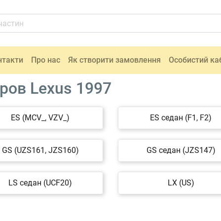
нтакти
Про нас
Як створити замовлення
Особистий ка
ов Lexus 1997
ES (MCV_, VZV_)
ES седан (F1, F2)
GS (UZS161, JZS160)
GS седан (JZS147)
LS седан (UCF20)
LX (US)