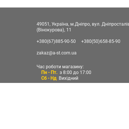
49051, Україна, м.Дніпро, вул. Дніпростал
(Вінокурова), 11
+380(67)885-90-50
+380(50)658-85-90
zakaz@a-st.com.ua
Час роботи магазину:
Пн - Пт.
з 8:00 до 17:00
Сб - Нд
Вихідний
Час роботи підтримки:
Пн - Пт:
з 8:00 до 17:00
Сб - Нд:
Вихідний
Зворотній зв'язок