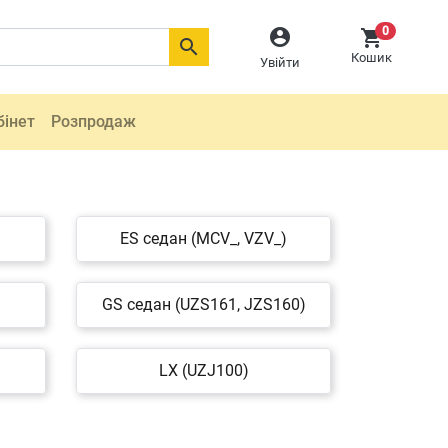
0



Кошик
Увійти
бінет
Розпродаж
ES седан (MCV_, VZV_)
GS седан (UZS161, JZS160)
LX (UZJ100)