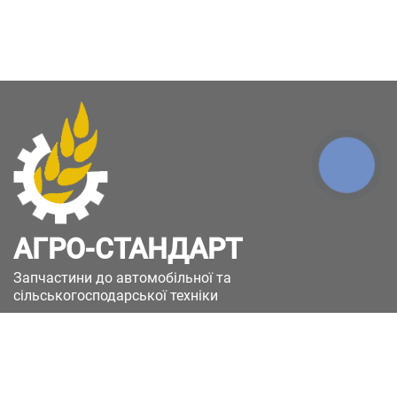
КНОПКА
ЗВ'ЯЗКУ
АГРО-СТАНДАРТ
Запчастини до автомобільної та
сільськогосподарської техніки
49051, Україна, м.Дніпро, вул. Дніпросталівська
(Вінокурова), 11
+380(67)885-90-50
+380(50)658-85-90