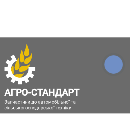
КНОПКА
ЗВ'ЯЗКУ
АГРО-СТАНДАРТ
Запчастини до автомобільної та
сільськогосподарської техніки
49051, Україна, м.Дніпро, вул. Дніпросталівська
(Вінокурова), 11