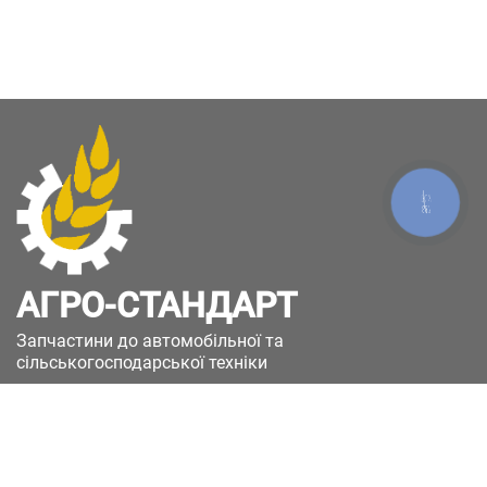
КНОПКА
ЗВ'ЯЗКУ
АГРО-СТАНДАРТ
Запчастини до автомобільної та
сільськогосподарської техніки
49051, Україна, м.Дніпро, вул. Дніпросталівська
(Вінокурова), 11
+380(67)885-90-50
+380(50)658-85-90