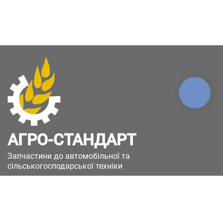
КНОПКА
ЗВ'ЯЗКУ
АГРО-СТАНДАРТ
Запчастини до автомобільної та
сільськогосподарської техніки
49051, Україна, м.Дніпро, вул. Дніпросталівська
(Вінокурова), 11
+380(67)885-90-50
+380(50)658-85-90