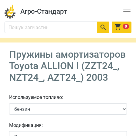
Агро-Стандарт


0
Пружины амортизаторов
Toyota ALLION I (ZZT24_,
NZT24_, AZT24_) 2003
Используемое топливо:
Модификация: