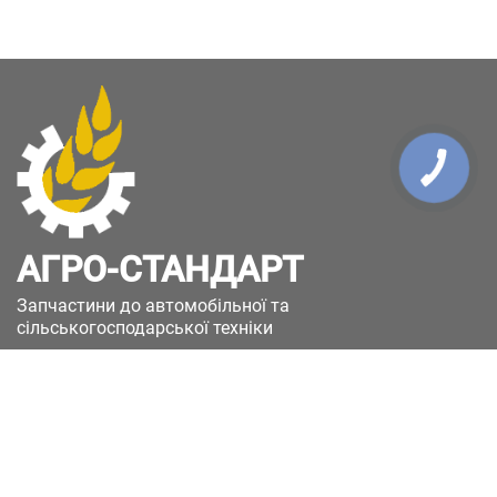
КНОПКА
ЗВ'ЯЗКУ
АГРО-СТАНДАРТ
Запчастини до автомобільної та
сільськогосподарської техніки
49051, Україна, м.Дніпро, вул. Дніпросталівська
(Вінокурова), 11
+380(67)885-90-50
+380(50)658-85-90
zakaz@a-st.com.ua