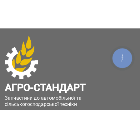
КНОПКА
ЗВ'ЯЗКУ
АГРО-СТАНДАРТ
Запчастини до автомобільної та
сільськогосподарської техніки
49051, Україна, м.Дніпро, вул. Дніпросталівська
(Вінокурова), 11
+380(67)885-90-50
+380(50)658-85-90