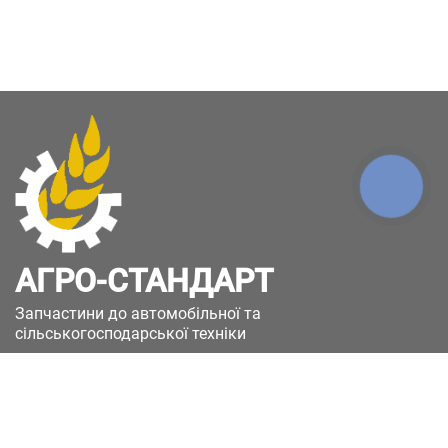
КНОПКА
ЗВ'ЯЗКУ
АГРО-СТАНДАРТ
Запчастини до автомобільної та
сільськогосподарської техніки
49051, Україна, м.Дніпро, вул. Дніпросталівська
(Вінокурова), 11
+380(67)885-90-50
+380(50)658-85-90