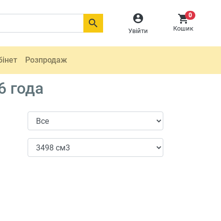
0



Кошик
Увійти
бінет
Розпродаж
6 года