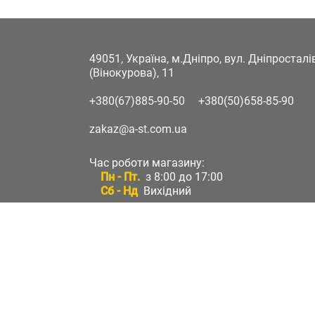
49051, Україна, м.Дніпро, вул. Дніпростал
(Вінокурова), 11
+380(67)885-90-50
+380(50)658-85-90
zakaz@a-st.com.ua
Час роботи магазину:
Пн - Пт.
з 8:00 до 17:00
Сб - Нд
Вихідний
Час роботи підтримки:
Пн - Пт:
з 8:00 до 17:00
Сб - Нд:
Вихідний
Зворотній зв'язок