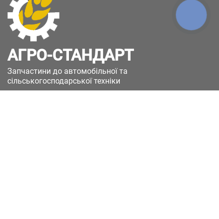
КНОПКА
ЗВ'ЯЗКУ
АГРО-СТАНДАРТ
Запчастини до автомобільної та
сільськогосподарської техніки
49051, Україна, м.Дніпро, вул. Дніпросталівська
(Вінокурова), 11
+380(67)885-90-50
+380(50)658-85-90
zakaz@a-st.com.ua
Час роботи магазину:
Пн - Пт.
з 8:00 до 17:00
Сб - Нд
Вихідний
Час роботи підтримки:
Пн - Пт:
з 8:00 до 17:00