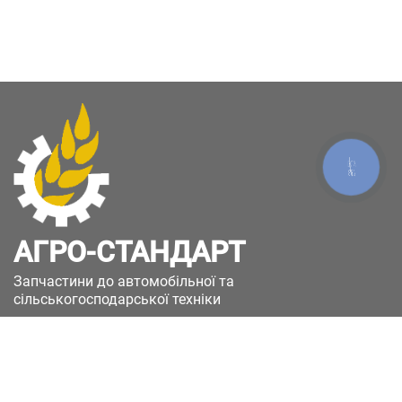
КНОПКА
ЗВ'ЯЗКУ
АГРО-СТАНДАРТ
Запчастини до автомобільної та
сільськогосподарської техніки
49051, Україна, м.Дніпро, вул. Дніпросталівська
(Вінокурова), 11
+380(67)885-90-50
+380(50)658-85-90