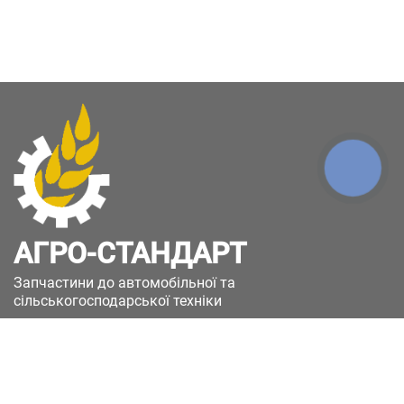
КНОПКА
ЗВ'ЯЗКУ
АГРО-СТАНДАРТ
Запчастини до автомобільної та
сільськогосподарської техніки
49051, Україна, м.Дніпро, вул. Дніпросталівська
(Вінокурова), 11
+380(67)885-90-50
+380(50)658-85-90