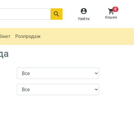
0



Кошик
Увійти
бінет
Розпродаж
да