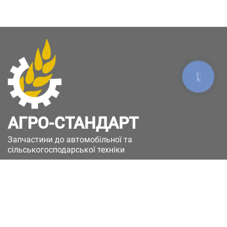
КНОПКА
ЗВ'ЯЗКУ
АГРО-СТАНДАРТ
Запчастини до автомобільної та
сільськогосподарської техніки
49051, Україна, м.Дніпро, вул. Дніпросталівська
(Вінокурова), 11
+380(67)885-90-50
+380(50)658-85-90
zakaz@a-st.com.ua