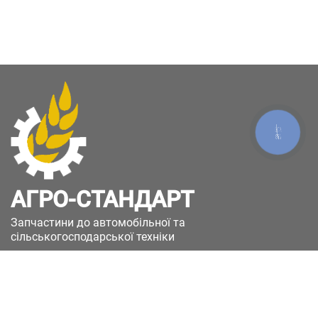
КНОПКА
ЗВ'ЯЗКУ
АГРО-СТАНДАРТ
Запчастини до автомобільної та
сільськогосподарської техніки
49051, Україна, м.Дніпро, вул. Дніпросталівська
(Вінокурова), 11
+380(67)885-90-50
+380(50)658-85-90