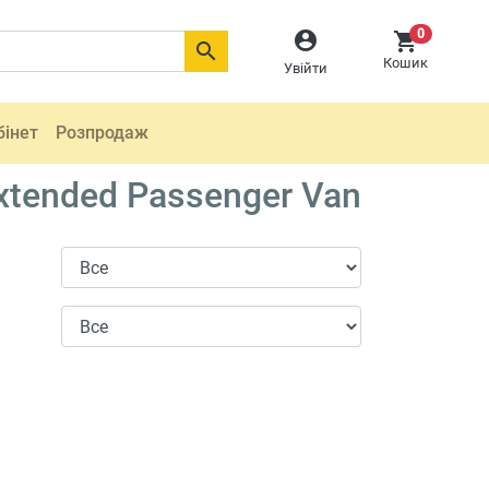
0



Кошик
Увійти
бінет
Розпродаж
tended Passenger Van