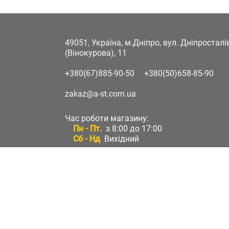
49051, Україна, м.Дніпро, вул. Дніпростал
(Вінокурова), 11
+380(67)885-90-50
+380(50)658-85-90
zakaz@a-st.com.ua
Час роботи магазину:
Пн - Пт.
з 8:00 до 17:00
Сб - Нд
Вихідний
Час роботи підтримки:
Пн - Пт:
з 8:00 до 17:00
Сб - Нд:
Вихідний
Зворотній зв'язок