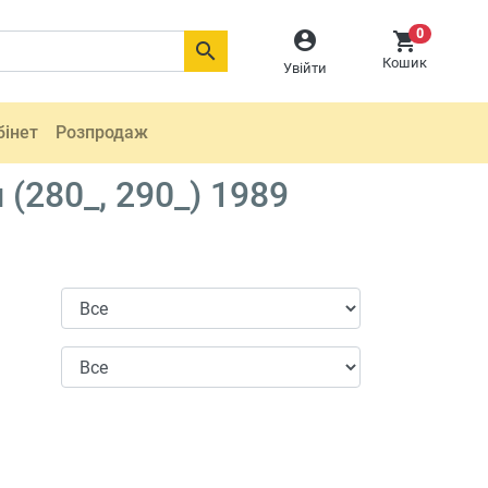
0



Кошик
Увійти
бінет
Розпродаж
(280_, 290_) 1989