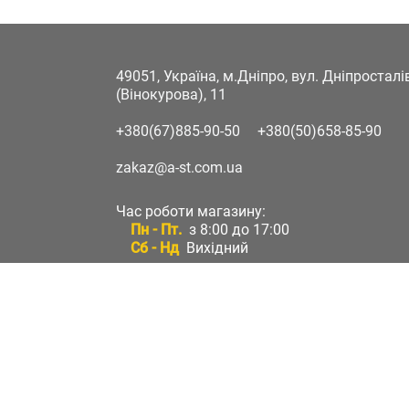
49051, Україна, м.Дніпро, вул. Дніпростал
(Вінокурова), 11
+380(67)885-90-50
+380(50)658-85-90
zakaz@a-st.com.ua
Час роботи магазину:
Пн - Пт.
з 8:00 до 17:00
Сб - Нд
Вихідний
Час роботи підтримки:
Пн - Пт:
з 8:00 до 17:00
Сб - Нд:
Вихідний
Зворотній зв'язок