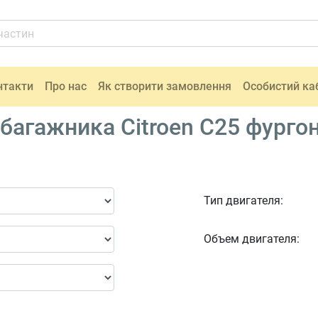
нтакти
Про нас
Як створити замовлення
Особистий ка
агажника Citroen C25 фургон 
Тип двигателя:
Объем двигателя: