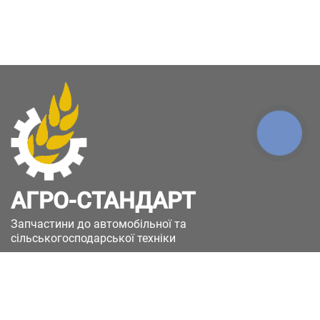
КНОПКА
ЗВ'ЯЗКУ
АГРО-СТАНДАРТ
Запчастини до автомобільної та
сільськогосподарської техніки
49051, Україна, м.Дніпро, вул. Дніпросталівська
(Вінокурова), 11
+380(67)885-90-50
+380(50)658-85-90