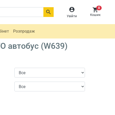
0



Кошик
Увійти
бінет
Розпродаж
O автобус (W639)