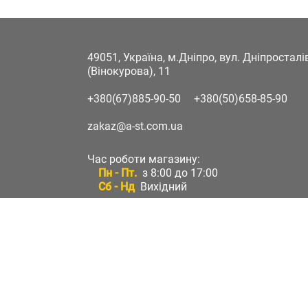
49051, Україна, м.Дніпро, вул. Дніпростал
(Вінокурова), 11
+380(67)885-90-50
+380(50)658-85-90
zakaz@a-st.com.ua
Час роботи магазину:
Пн - Пт.
з 8:00 до 17:00
Сб - Нд
Вихідний
Час роботи підтримки:
Пн - Пт:
з 8:00 до 17:00
Сб - Нд:
Вихідний
Зворотній зв'язок