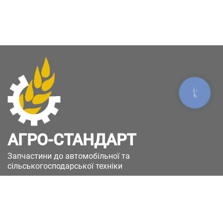
КНОПКА
ЗВ'ЯЗКУ
АГРО-СТАНДАРТ
Запчастини до автомобільної та
сільськогосподарської техніки
49051, Україна, м.Дніпро, вул. Дніпросталівська
(Вінокурова), 11
+380(67)885-90-50
+380(50)658-85-90