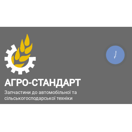
КНОПКА
ЗВ'ЯЗКУ
АГРО-СТАНДАРТ
Запчастини до автомобільної та
сільськогосподарської техніки
49051, Україна, м.Дніпро, вул. Дніпросталівська
(Вінокурова), 11
+380(67)885-90-50
+380(50)658-85-90