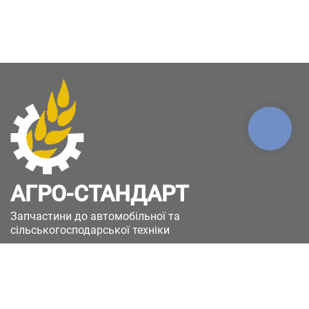
КНОПКА
ЗВ'ЯЗКУ
АГРО-СТАНДАРТ
Запчастини до автомобільної та
сільськогосподарської техніки
49051, Україна, м.Дніпро, вул. Дніпросталівська
(Вінокурова), 11
+380(67)885-90-50
+380(50)658-85-90