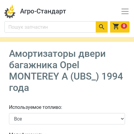
Агро-Стандарт


0
Амортизаторы двери
багажника Opel
MONTEREY A (UBS_) 1994
года
Используемое топливо: