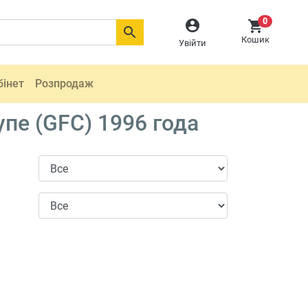
0



Кошик
Увійти
бінет
Розпродаж
пе (GFC) 1996 года