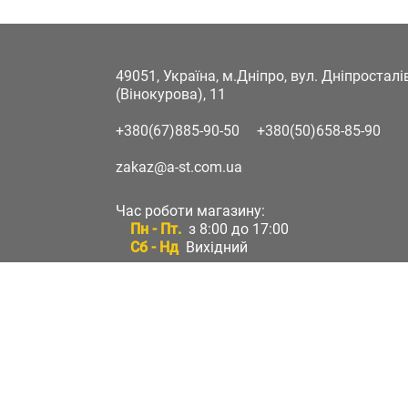
49051, Україна, м.Дніпро, вул. Дніпростал
(Вінокурова), 11
+380(67)885-90-50
+380(50)658-85-90
zakaz@a-st.com.ua
Час роботи магазину:
Пн - Пт.
з 8:00 до 17:00
Сб - Нд
Вихідний
Час роботи підтримки:
Пн - Пт:
з 8:00 до 17:00
Сб - Нд:
Вихідний
Зворотній зв'язок