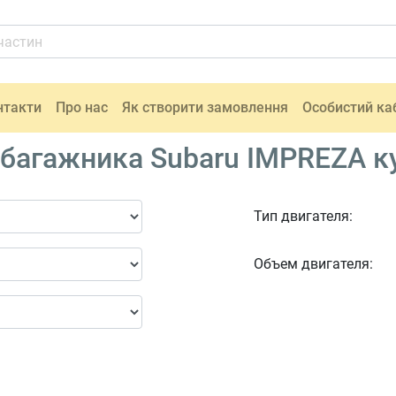
нтакти
Про нас
Як створити замовлення
Особистий ка
багажника Subaru IMPREZA ку
Тип двигателя:
Объем двигателя: