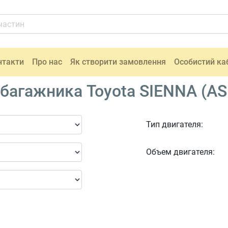
нтакти
Про нас
Як створити замовлення
Особистий ка
агажника Toyota SIENNA (ASL
Тип двигателя:
Объем двигателя: