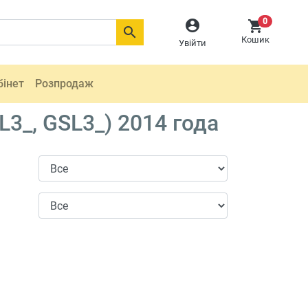
0



Кошик
Увійти
бінет
Розпродаж
3_, GSL3_) 2014 года