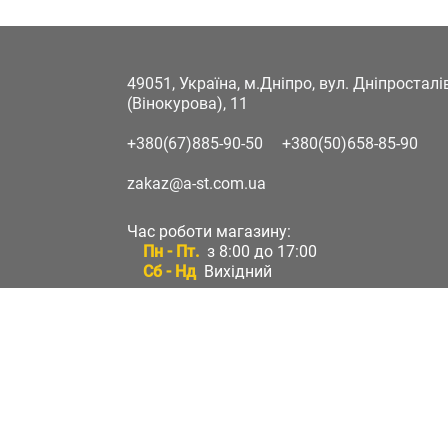
49051, Україна, м.Дніпро, вул. Дніпростал
(Вінокурова), 11
+380(67)885-90-50
+380(50)658-85-90
zakaz@a-st.com.ua
Час роботи магазину:
Пн - Пт.
з 8:00 до 17:00
Сб - Нд
Вихідний
Час роботи підтримки:
Пн - Пт:
з 8:00 до 17:00
Сб - Нд:
Вихідний
Зворотній зв'язок