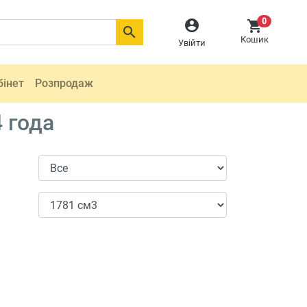
0



Кошик
Увійти
бінет
Розпродаж
 года