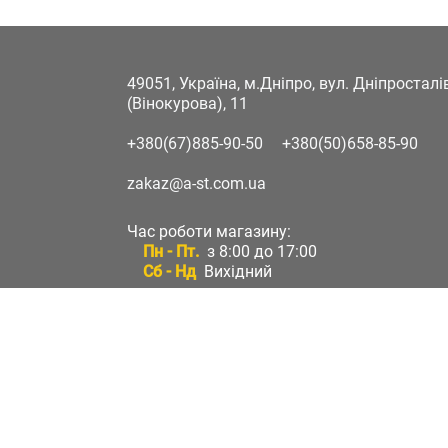
49051, Україна, м.Дніпро, вул. Дніпростал
(Вінокурова), 11
+380(67)885-90-50
+380(50)658-85-90
zakaz@a-st.com.ua
Час роботи магазину:
Пн - Пт.
з 8:00 до 17:00
Сб - Нд
Вихідний
Час роботи підтримки:
Пн - Пт:
з 8:00 до 17:00
Сб - Нд:
Вихідний
Зворотній зв'язок