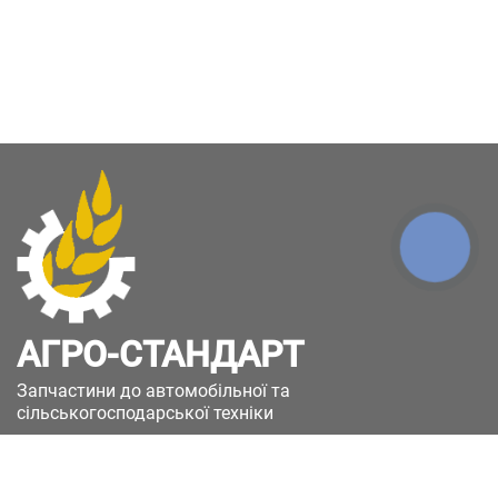
КНОПКА
ЗВ'ЯЗКУ
АГРО-СТАНДАРТ
Запчастини до автомобільної та
сільськогосподарської техніки
49051, Україна, м.Дніпро, вул. Дніпросталівська
(Вінокурова), 11