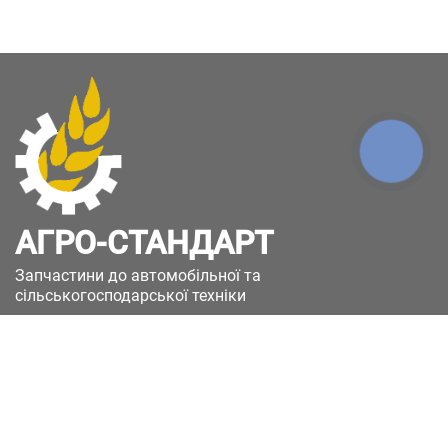
КНОПКА
ЗВ'ЯЗКУ
АГРО-СТАНДАРТ
Запчастини до автомобільної та
сільськогосподарської техніки
49051, Україна, м.Дніпро, вул. Дніпросталівська
(Вінокурова), 11
+380(67)885-90-50
+380(50)658-85-90
zakaz@a-st.com.ua