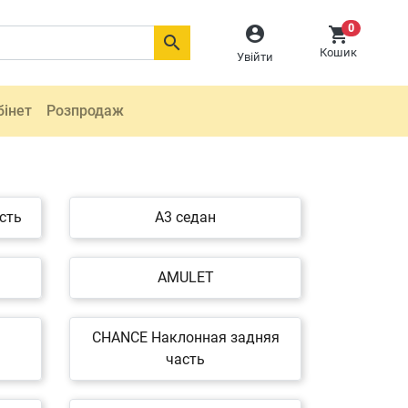
0



Кошик
Увійти
бінет
Розпродаж
сть
A3 седан
AMULET
CHANCE Наклонная задняя
часть