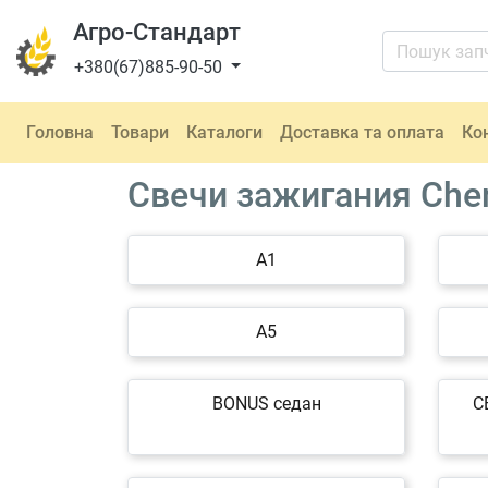
Агро-Стандарт
+380(67)885-90-50
Головна
Товари
Каталоги
Доставка та оплата
Ко
Свечи зажигания Che
A1
A5
BONUS седан
C