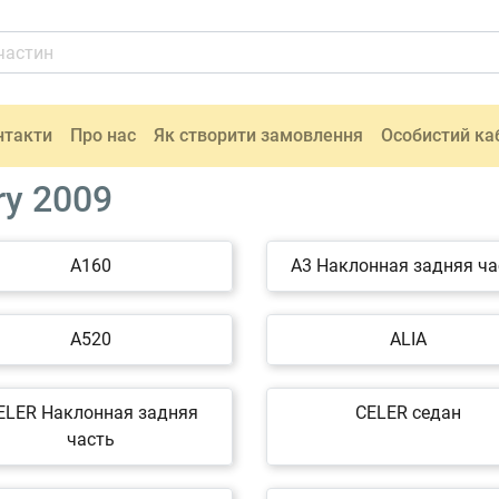
нтакти
Про нас
Як створити замовлення
Особистий ка
ry 2009
A160
A3 Наклонная задняя ча
A520
ALIA
ELER Наклонная задняя
CELER седан
часть