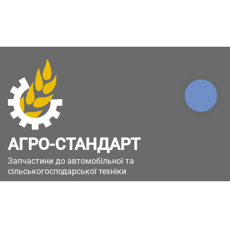
КНОПКА
ЗВ'ЯЗКУ
АГРО-СТАНДАРТ
Запчастини до автомобільної та
сільськогосподарської техніки
49051, Україна, м.Дніпро, вул. Дніпросталівська
(Вінокурова), 11
+380(67)885-90-50
+380(50)658-85-90