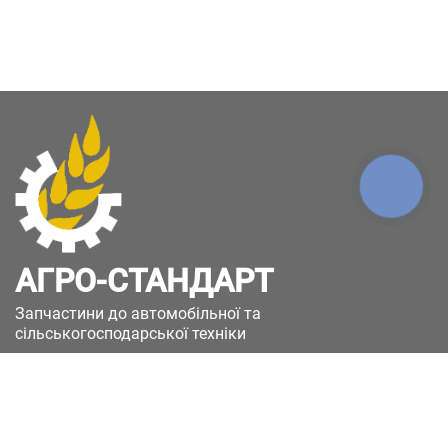
КНОПКА
ЗВ'ЯЗКУ
АГРО-СТАНДАРТ
Запчастини до автомобільної та
сільськогосподарської техніки
49051, Україна, м.Дніпро, вул. Дніпросталівська
(Вінокурова), 11
+380(67)885-90-50
+380(50)658-85-90