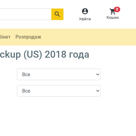
0



Кошик
Увійти
бінет
Розпродаж
ckup (US) 2018 года