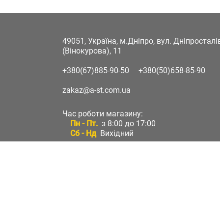
49051, Україна, м.Дніпро, вул. Дніпростал
(Вінокурова), 11
+380(67)885-90-50
+380(50)658-85-90
zakaz@a-st.com.ua
Час роботи магазину:
Пн - Пт.
з 8:00 до 17:00
Сб - Нд
Вихідний
Час роботи підтримки:
Пн - Пт:
з 8:00 до 17:00
Сб - Нд:
Вихідний
Зворотній зв'язок