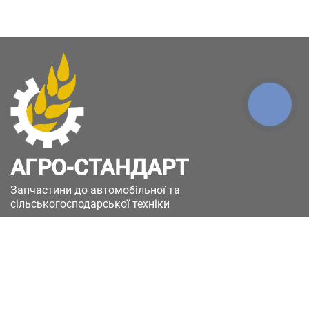
КНОПКА
ЗВ'ЯЗКУ
АГРО-СТАНДАРТ
Запчастини до автомобільної та
сільськогосподарської техніки
49051, Україна, м.Дніпро, вул. Дніпросталівська
(Вінокурова), 11
+380(67)885-90-50
+380(50)658-85-90
zakaz@a-st.com.ua