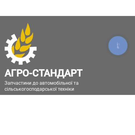
КНОПКА
ЗВ'ЯЗКУ
АГРО-СТАНДАРТ
Запчастини до автомобільної та
сільськогосподарської техніки
49051, Україна, м.Дніпро, вул. Дніпросталівська
(Вінокурова), 11
+380(67)885-90-50
+380(50)658-85-90
zakaz@a-st.com.ua