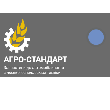
КНОПКА
ЗВ'ЯЗКУ
АГРО-СТАНДАРТ
Запчастини до автомобільної та
сільськогосподарської техніки
49051, Україна, м.Дніпро, вул. Дніпросталівська
(Вінокурова), 11
+380(67)885-90-50
+380(50)658-85-90
zakaz@a-st.com.ua