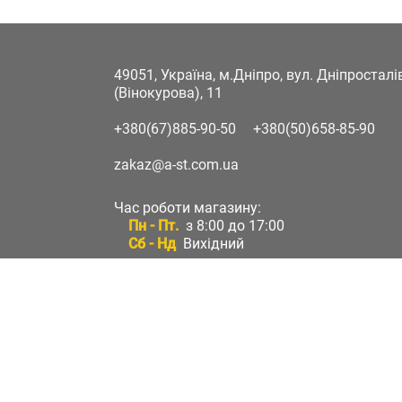
49051, Україна, м.Дніпро, вул. Дніпростал
(Вінокурова), 11
+380(67)885-90-50
+380(50)658-85-90
zakaz@a-st.com.ua
Час роботи магазину:
Пн - Пт.
з 8:00 до 17:00
Сб - Нд
Вихідний
Час роботи підтримки:
Пн - Пт:
з 8:00 до 17:00
Сб - Нд:
Вихідний
Зворотній зв'язок