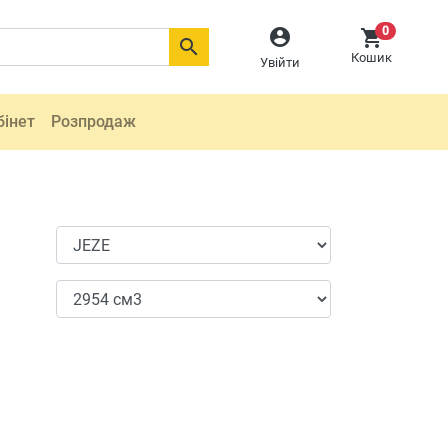
0



Кошик
Увійти
бінет
Розпродаж