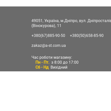
49051, Україна, м.Дніпро, вул. Дніпростал
(Вінокурова), 11
+380(67)885-90-50
+380(50)658-85-90
zakaz@a-st.com.ua
Час роботи магазину:
Пн - Пт.
з 8:00 до 17:00
Сб - Нд
Вихідний
Час роботи підтримки:
Пн - Пт:
з 8:00 до 17:00
Сб - Нд:
Вихідний
Зворотній зв'язок