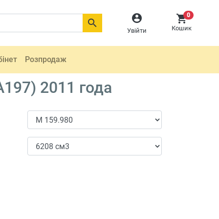
0



Кошик
Увійти
бінет
Розпродаж
197) 2011 года