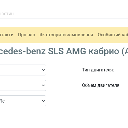
нтакти
Про нас
Як створити замовлення
Особистий ка
edes-benz SLS AMG кабрио (A
Тип двигателя:
Объем двигателя: