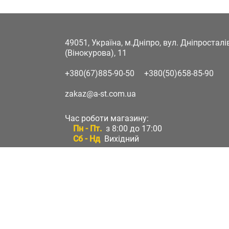
49051, Україна, м.Дніпро, вул. Дніпростал
(Вінокурова), 11
+380(67)885-90-50
+380(50)658-85-90
zakaz@a-st.com.ua
Час роботи магазину:
Пн - Пт.
з 8:00 до 17:00
Сб - Нд
Вихідний
Час роботи підтримки:
Пн - Пт:
з 8:00 до 17:00
Сб - Нд:
Вихідний
Зворотній зв'язок