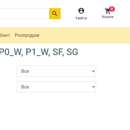
0



Кошик
Увійти
бінет
Розпродаж
0_W, P1_W, SF, SG