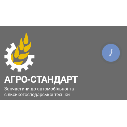
КНОПКА
ЗВ'ЯЗКУ
АГРО-СТАНДАРТ
Запчастини до автомобільної та
сільськогосподарської техніки
49051, Україна, м.Дніпро, вул. Дніпросталівська
(Вінокурова), 11
+380(67)885-90-50
+380(50)658-85-90