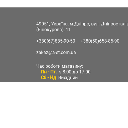
49051, Україна, м.Дніпро, вул. Дніпростал
(Вінокурова), 11
+380(67)885-90-50
+380(50)658-85-90
zakaz@a-st.com.ua
Час роботи магазину:
Пн - Пт.
з 8:00 до 17:00
Сб - Нд
Вихідний
Час роботи підтримки:
Пн - Пт:
з 8:00 до 17:00
Сб - Нд:
Вихідний
Зворотній зв'язок