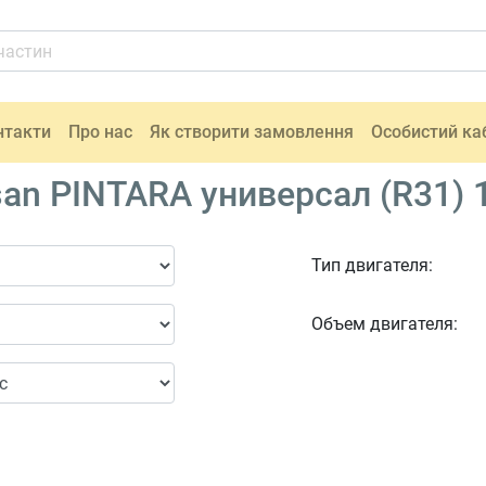
нтакти
Про нас
Як створити замовлення
Особистий ка
an PINTARA универсал (R31) 
Тип двигателя:
Объем двигателя: