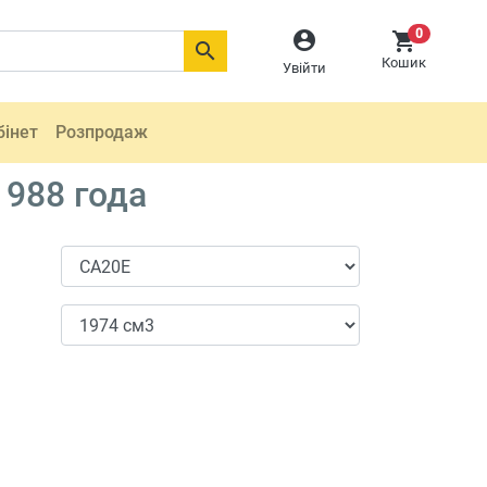
0



Кошик
Увійти
бінет
Розпродаж
1988 года