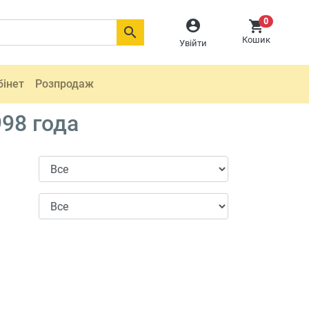
0



Кошик
Увійти
бінет
Розпродаж
998 года