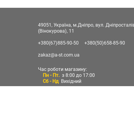
49051, Україна, м.Дніпро, вул. Дніпростал
(Вінокурова), 11
+380(67)885-90-50
+380(50)658-85-90
zakaz@a-st.com.ua
Час роботи магазину:
Пн - Пт.
з 8:00 до 17:00
Сб - Нд
Вихідний
Час роботи підтримки:
Пн - Пт:
з 8:00 до 17:00
Сб - Нд:
Вихідний
Зворотній зв'язок