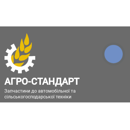
КНОПКА
ЗВ'ЯЗКУ
АГРО-СТАНДАРТ
Запчастини до автомобільної та
сільськогосподарської техніки
49051, Україна, м.Дніпро, вул. Дніпросталівська
(Вінокурова), 11
+380(67)885-90-50
+380(50)658-85-90