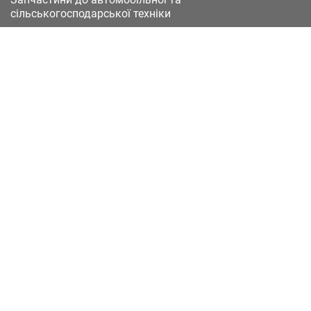
сільськогосподарської техніки
49051, Україна, м.Дніпро, вул. Дніпросталівська
(Вінокурова), 11
+380(67)885-90-50
+380(50)658-85-90
zakaz@a-st.com.ua
Час роботи магазину:
Пн - Пт.
з 8:00 до 17:00
Сб - Нд
Вихідний
Час роботи підтримки:
Пн - Пт:
з 8:00 до 17:00
Сб - Нд:
Вихідний
Зворотній зв'язок
Каталоги
(current)
Доставка та оплата
Контакти