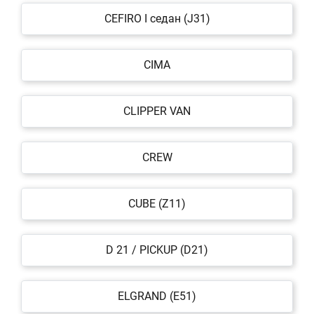
CEFIRO I седан (J31)
CIMA
CLIPPER VAN
CREW
CUBE (Z11)
D 21 / PICKUP (D21)
ELGRAND (E51)