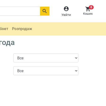
0



Кошик
Увійти
бінет
Розпродаж
года