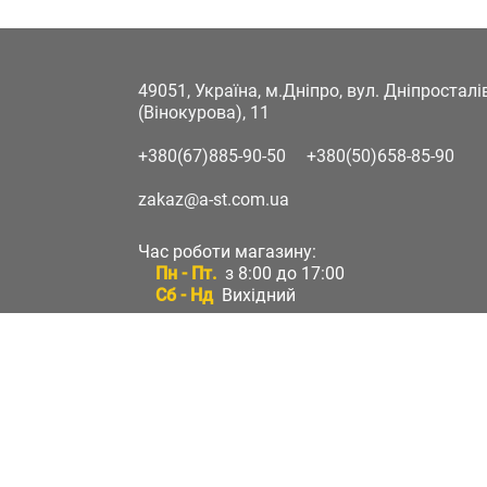
49051, Україна, м.Дніпро, вул. Дніпростал
(Вінокурова), 11
+380(67)885-90-50
+380(50)658-85-90
zakaz@a-st.com.ua
Час роботи магазину:
Пн - Пт.
з 8:00 до 17:00
Сб - Нд
Вихідний
Час роботи підтримки:
Пн - Пт:
з 8:00 до 17:00
Сб - Нд:
Вихідний
Зворотній зв'язок