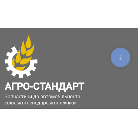
КНОПКА
ЗВ'ЯЗКУ
АГРО-СТАНДАРТ
Запчастини до автомобільної та
сільськогосподарської техніки
49051, Україна, м.Дніпро, вул. Дніпросталівська
(Вінокурова), 11
+380(67)885-90-50
+380(50)658-85-90